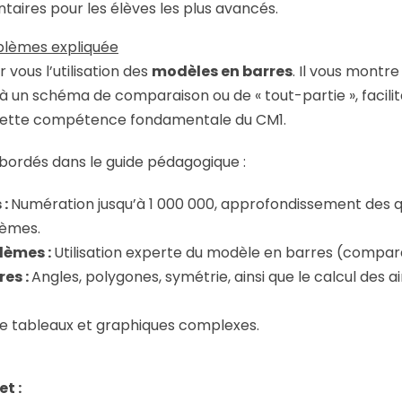
aires pour les élèves les plus avancés.
oblèmes expliquée
 vous l’utilisation des
modèles en barres
. Il vous mont
à un schéma de comparaison ou de « tout-partie », facilit
cette compétence fondamentale du CM1.
ordés dans le guide pédagogique :
 :
Numération jusqu’à 1 000 000, approfondissement des q
ièmes.
lèmes :
Utilisation experte du modèle en barres (compar
es :
Angles, polygones, symétrie, ainsi que le calcul des a
e tableaux et graphiques complexes.
t :