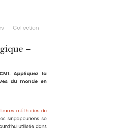
es
Collection
gique –
CM1. Appliquez la
lèves du monde en
lleures méthodes du
ves singapouriens se
jourd’hui utilisée dans