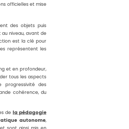
s officielles et mise
lent des objets puis
t au niveau, avant de
tion est la clé pour
ves représentent les
ng et en profondeur,
der tous les aspects
 progressivité des
rande cohérence, du
pes de
la pédagogie
ratique autonome
,
et sont ainsi mis en