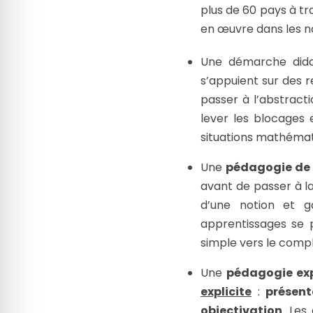
plus de 60 pays à tr
en œuvre dans les n
Une démarche did
s’appuient sur des r
passer à l’abstract
lever les blocages 
situations mathémat
Une
pédagogie de 
avant de passer à l
d’une notion et g
apprentissages se 
simple vers le comp
Une
pédagogie exp
explicite
:
présent
objectivation
. Les