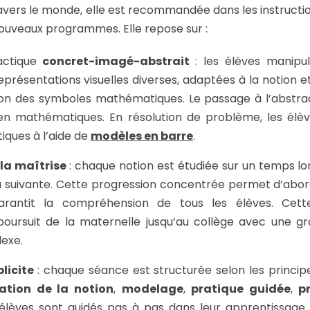
avers le monde, elle est recommandée dans les instruction
ouveaux programmes. Elle repose sur :
actique
concret-imagé-abstrait
: les élèves manipu
eprésentations visuelles diverses, adaptées à la notion e
ion des symboles mathématiques. Le passage à l’abstrac
en mathématiques. En résolution de problème, les élè
iques à l’aide de
modèles en barre
.
la maîtrise
: chaque notion est étudiée sur un temps lo
a suivante. Cette progression concentrée permet d’abor
arantit la compréhension de tous les élèves. Cette
poursuit de la maternelle jusqu’au collège avec une g
lexe.
licite
: chaque séance est structurée selon les princi
ation de la notion
,
modelage
,
pratique guidée
,
p
 élèves sont guidés pas à pas dans leur apprentissage 