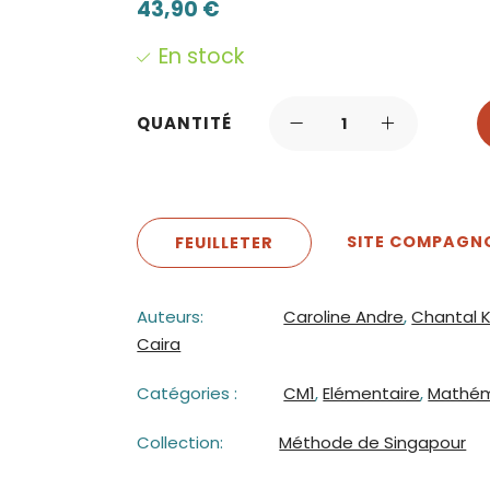
43,90
€
En stock
QUANTITÉ
SITE COMPAGN
FEUILLETER
Auteurs:
Caroline Andre
,
Chantal K
Caira
Catégories :
CM1
,
Elémentaire
,
Mathém
Collection:
Méthode de Singapour