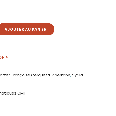
AJOUTER AU PANIER
ON >
ritter
,
Françoise Cerquetti-Aberkane
,
Sylvia
atiques CM1