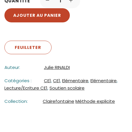
QUANTITÉ
AJOUTER AU PANIER
FEUILLETER
Auteur:
Julie RINALDI
Catégories :
CE1
,
CE1
,
Elémentaire
,
Elémentaire
,
Lecture/Ecriture CE1
,
Soutien scolaire
Collection:
Clairefontaine
Méthode explicite