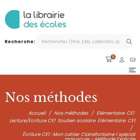
Recherche:
0
Nos méthodes
Accueil
/
Nos méthodes
/
Elémentaire
CE1
,
,
Lecture/Ecriture CE1
Soutien scolaire
Elémentaire
CE1
,
,
,
/
Écriture CE1 : Mon cahier Clairefontaine 1 spécial
majuscule – Méthode Explicite