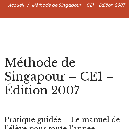
Accueil
/
Méthode de Singapour – CE1 – Édition 2007
H
Méthode de
Singapour – CE1 –
ie
Édition 2007
Pratique guidée – Le manuel de
l’élève pour toute l’année