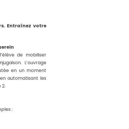
rs. Entraînez votre
serein
’élève de mobiliser
ugaison. L’ouvrage
outée en un moment
 en automatisant les
 2.
mples :