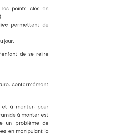
les points clés en
.
ive
permettent de
u jour.
’enfant de se relire
riture, conformément
 et à monter, pour
yramide à monter est
dre un problème de
pes en manipulant la