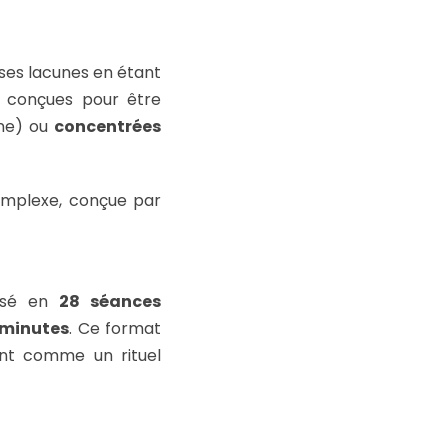
ses lacunes en étant
t conçues pour être
ne) ou
concentrées
omplexe, conçue par
visé en
28 séances
 minutes
. Ce format
fant comme un rituel