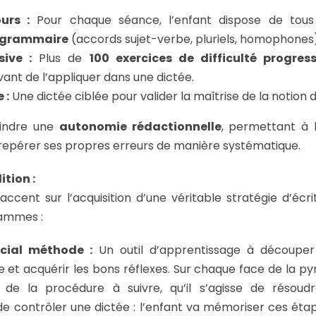
urs :
Pour chaque séance, l’enfant dispose de tous 
n grammaire
(accords sujet-verbe, pluriels, homophones)
sive :
Plus de
100 exercices de difficulté progress
vant de l’appliquer dans une dictée.
 :
Une dictée ciblée pour valider la maîtrise de la notion d
teindre une
autonomie rédactionnelle
, permettant à l
repérer ses propres erreurs de manière systématique.
tion :
’accent sur l’acquisition d’une véritable stratégie d’éc
ammes :
cial méthode :
Un outil d’apprentissage à découper
e et acquérir les bons réflexes. Sur chaque face de la p
e de la procédure à suivre, qu’il s’agisse de résou
 contrôler une dictée : l’enfant va mémoriser ces éta