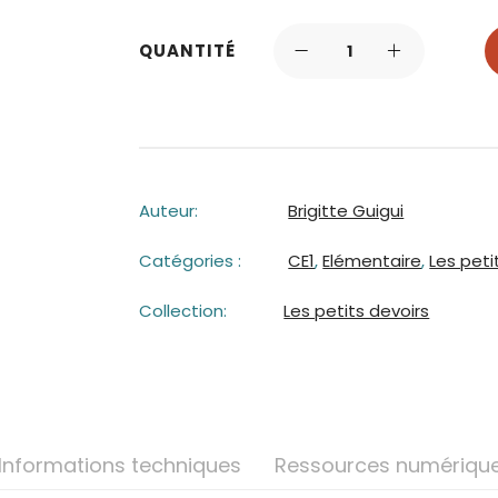
QUANTITÉ
Auteur:
Brigitte Guigui
Catégories :
CE1
,
Elémentaire
,
Les peti
Collection:
Les petits devoirs
Informations techniques
Ressources numériqu