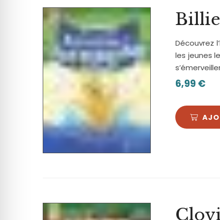
Billi
Découvrez l’
les jeunes 
s’émerveille
6,99
€
AJO
Clov