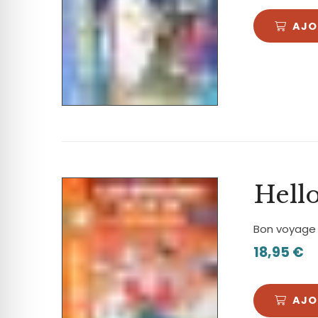
AJO
Hello
Bon voyage d
18,95
€
AJO