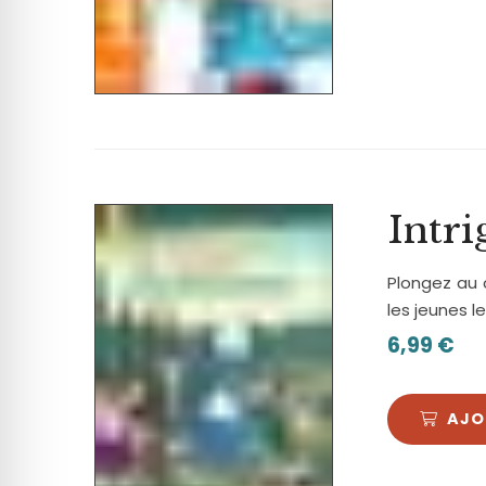
Intri
Plongez au 
les jeunes l
6,99
€
AJO