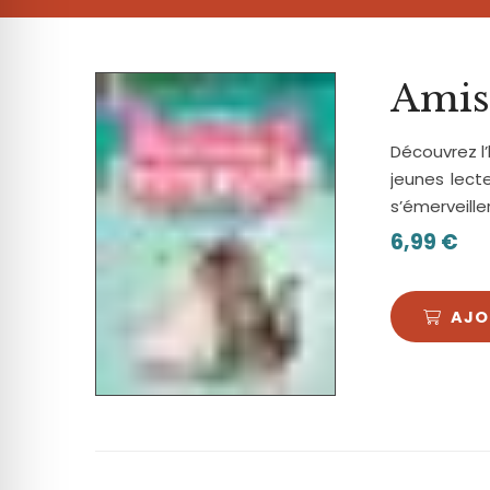
 anti-crise
 adapté au TDAH
Amis
Découvrez l’
 cécité
jeunes lect
s’émerveille
6,99
€
sécurisé épilepsie
AJO