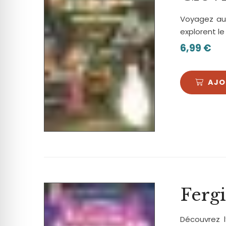
Voyagez aux
explorent l
6,99
€
AJO
Ferg
Découvrez l