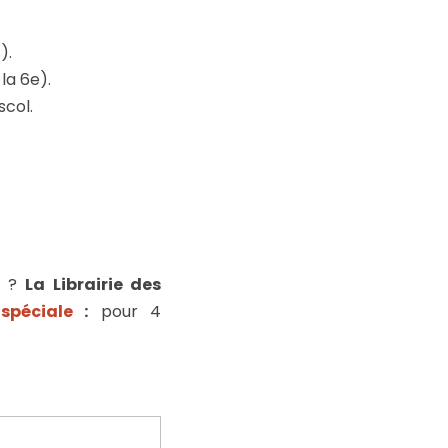
).
la 6e).
col.
 ?
La Librairie des
spéciale
:
pour 4