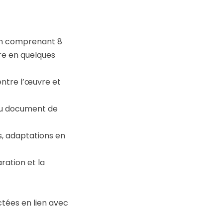
cun comprenant 8
re en quelques
ntre l’œuvre et
 du document de
s, adaptations en
ration et la
ctées en lien avec