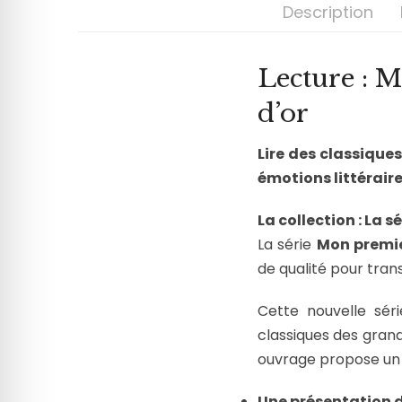
Description
Lecture : 
d’or
Lire des classique
émotions littérair
La collection : La s
La série
Mon premi
de qualité pour trans
Cette nouvelle sér
classiques des grand
ouvrage propose u
Une présentation d