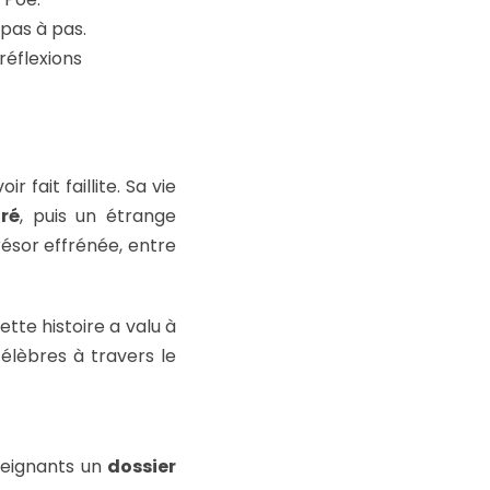
pas à pas.
réflexions
r fait faillite. Sa vie
ré
, puis un étrange
résor effrénée, entre
tte histoire a valu à
célèbres à travers le
seignants un
dossier