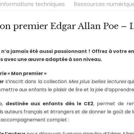
Informations techniques
Ressources numériqu
Mon premier Edgar Allan Poe – 
s n’a jamais été aussi passionnant ! Offrez à votre e
es avec une œuvre adaptée à son niveau.
érie « Mon premier »
er
s’inscrit dans la collection
Mes plus belles lectures
qui
mettre aux enfants le plaisir de lire et la joie d’apprendre
ie,
destinée aux enfants dès le CE2
, permet de ren
s auteurs français et étrangers et de donner le goût de l
n accompagnement complet :
e l’auteur
pour découvrir l’univers singulier d’Edgar Allan