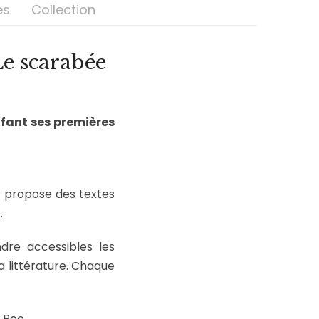
es
Collection
Le scarabée
nfant ses premières
 propose des textes
.
dre accessibles les
a littérature. Chaque
 Poe.