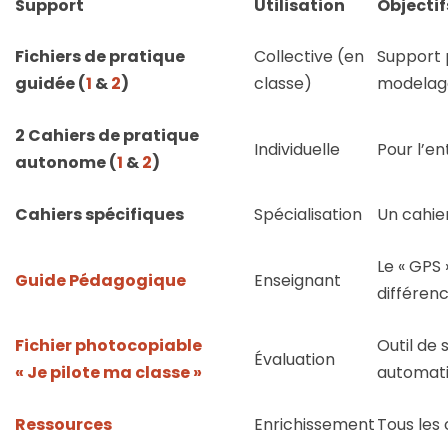
Support
Utilisation
Objectif
Fichiers de pratique
Collective (en
Support p
guidée (
1
&
2
)
classe)
modelag
2 Cahiers de pratique
Individuelle
Pour l’en
autonome (
1
&
2
)
Cahiers spécifiques
Spécialisation
Un cahie
Le « GPS 
Guide Pédagogique
Enseignant
différenc
Fichier photocopiable
Outil de 
Évaluation
« Je pilote ma classe »
automati
Ressources
Enrichissement
Tous les 