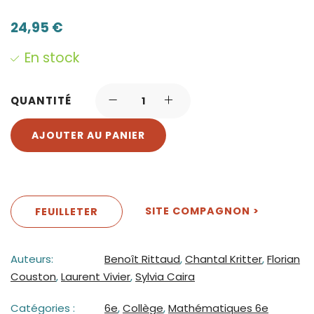
24,95
€
En stock
QUANTITÉ
AJOUTER AU PANIER
SITE COMPAGNON >
FEUILLETER
Auteurs:
Benoît Rittaud
,
Chantal Kritter
,
Florian
Couston
,
Laurent Vivier
,
Sylvia Caira
Catégories :
6e
,
Collège
,
Mathématiques 6e