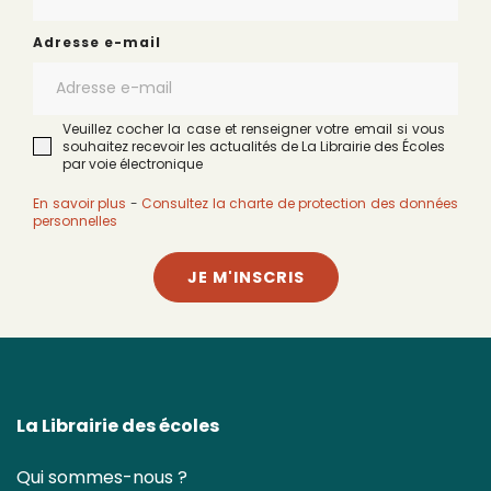
Adresse e-mail
Veuillez cocher la case et renseigner votre email si vous
souhaitez recevoir les actualités de La Librairie des Écoles
par voie électronique
En savoir plus
-
Consultez la charte de protection des données
personnelles
JE M'INSCRIS
La Librairie des écoles
Qui sommes-nous ?