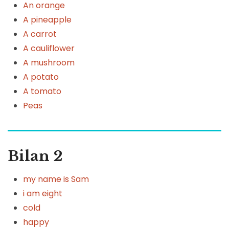
An orange
A pineapple
A carrot
A cauliflower
A mushroom
A potato
A tomato
Peas
Bilan 2
my name is Sam
i am eight
cold
happy