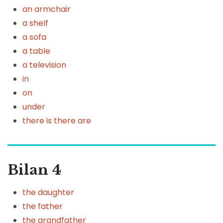
an armchair
a shelf
a sofa
a table
a television
in
on
under
there is there are
Bilan 4
the daughter
the father
the grandfather