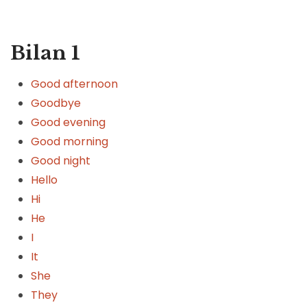
Bilan 1
H
Good afternoon
Goodbye
Good evening
Good morning
Good night
Hello
ie
Hi
He
I
It
She
They