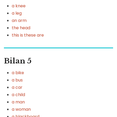
a knee
a leg
an arm
the head
this is these are
Bilan 5
a bike
a bus
a car
a child
a man
a woman
a blackboard