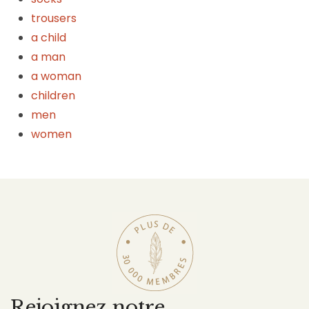
trousers
a child
a man
a woman
children
men
women
Rejoignez notre