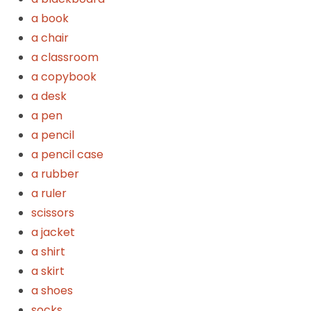
a book
a chair
a classroom
a copybook
a desk
a pen
a pencil
a pencil case
a rubber
a ruler
scissors
a jacket
a shirt
a skirt
a shoes
socks