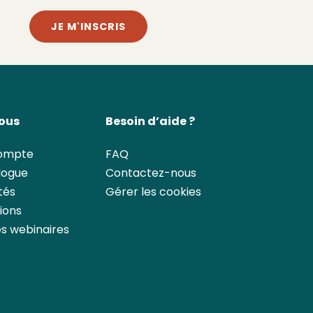
JE M'INSCRIS
vous
Besoin d’aide ?
compte
FAQ
logue
Contactez-nous
tés
Gérer les cookies
ions
les webinaires