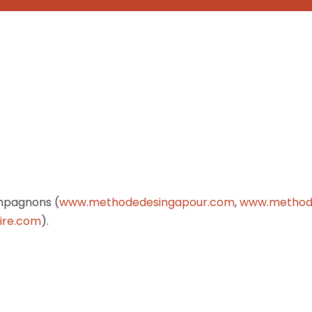
mpagnons (
www.methodedesingapour.com
,
www.methode
ire.com
).