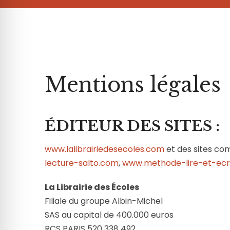
 anti-crise
 adapté au TDAH
 cécité
Mentions légales
sécurisé épilepsie
ÉDITEUR DES SITES :
www.lalibrairiedesecoles.com
et des sites co
lecture-salto.com
,
www.methode-lire-et-ecr
La Librairie des Écoles
Filiale du groupe Albin-Michel
SAS au capital de 400.000 euros
RCS PARIS 520 338 492