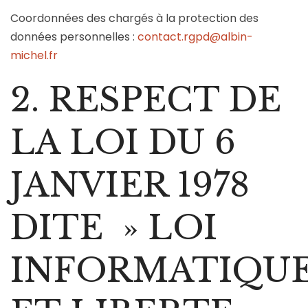
Coordonnées des chargés à la protection des
données personnelles :
contact.rgpd@albin-
michel.fr
2. RESPECT DE
LA LOI DU 6
JANVIER 1978
DITE » LOI
INFORMATIQU